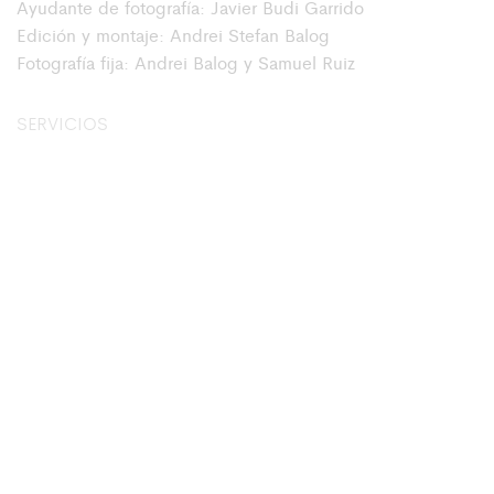
Ayudante de fotografía: Javier Budi Garrido
Edición y montaje: Andrei Stefan Balog
SERVICIOS
Dirección, Dirección de Fotografía, Edición y montaje
Rueda para volar: La historia de Cristobal
Ramos